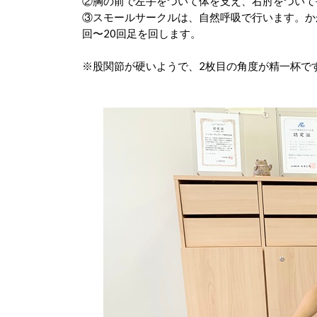
②胸の前で左手をついて体を支え、右肘をついて
③スモールサークルは、自然呼吸で行います。かか
回〜20回足を回します。
※股関節が硬いようで、2枚目の角度が精一杯で