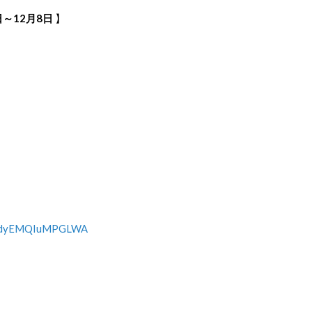
～12月8日
】
wJ7dyEMQIuMPGLWA