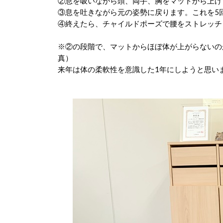
②息を吸いながら頭、両手、胸をマットから上げ
③息を吐きながら元の姿勢に戻ります。これを5
④終えたら、チャイルドポーズで腰をストレッチ
※②の段階で、マットからほぼ体が上がらないの
真）
来年は体の柔軟性を意識した1年にしようと思い